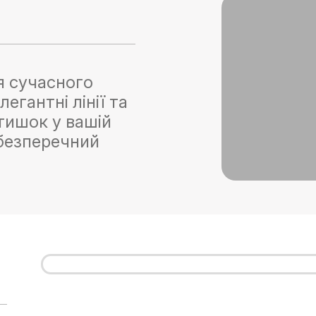
я сучасного
егантні лінії та
атишок у вашій
 безперечний