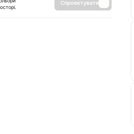
кольори
Спроектувати
осторі.