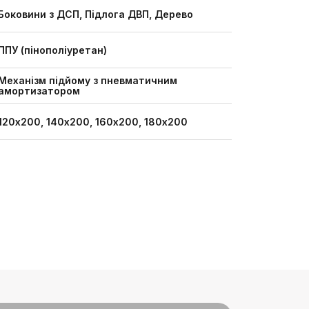
Боковини з ДСП, Підлога ДВП, Дерево
ППУ (пінополіуретан)
Механізм підйому з пневматичним
амортизатором
120х200, 140х200, 160х200, 180х200