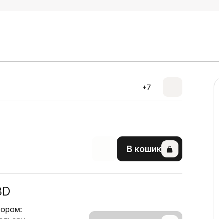
+7
В кошик
3D
тором: