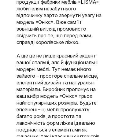
продукції фабрики меблів «LISMA»
любителям незабутнього
відпочинку варто звернути увагу на
модель «Онікс». Вже сам її
зовнішній вигляд промовисто
свідчить про те, що перед вами
справді королівське ліжко.
А ще це не лише красивий акцент
вашої спальні, але й функціональні
модерні меблі. Тут немає нічого
зайвого – просторе спальне місце,
елегантний дизайн та натуральні
матеріали. Виробник пропонує на
ваш вибір модель «Онікс» трьох
найпопулярніших розмірів. Будьте
впевнені – ці меблі прослужать
багато років, а простота та
лаконічність форм ліжка ідеально
поєднається з елементами як
сучасних, так і класичних інтер’єрів.