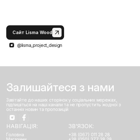
Сайт Lisma Wood
@lisma_project_design
Залишайтеся з нами
Завітайте до наших сторінок у соціальних мережах,
підпишіться на наші канали та не пропустить жодної з
останніх новин та пропозицій
НАВІГАЦІЯ:
ЗВ'ЯЗОК:
Головна
+38 (067) 011 28 28
Магазини
+38 (050) 377 28 28